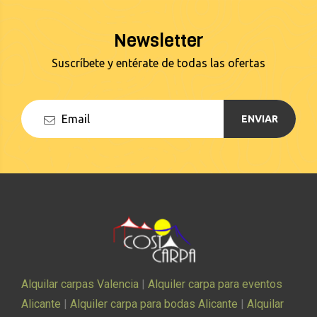
Newsletter
Suscríbete y entérate de todas las ofertas
ENVIAR
Alquilar carpas Valencia
|
Alquiler carpa para eventos
Alicante
|
Alquiler carpa para bodas Alicante
|
Alquilar