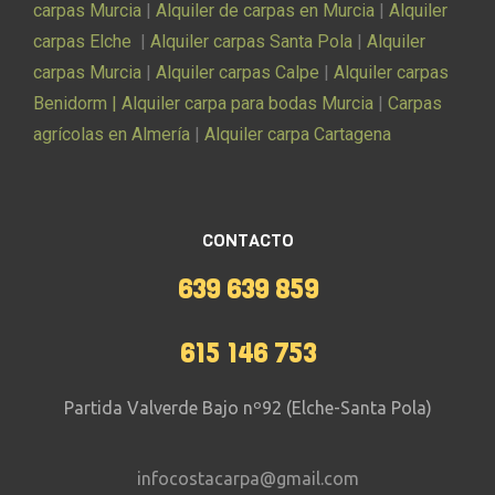
carpas Murcia
|
Alquiler de carpas en Murcia
|
Alquiler
carpas Elche
|
Alquiler carpas Santa Pola
|
Alquiler
carpas Murcia
|
Alquiler carpas Calpe
|
Alquiler carpas
Benidorm |
Alquiler carpa para bodas Murcia
|
Carpas
agrícolas en Almería
|
Alquiler carpa Cartagena
CONTACTO
639 639 859
615 146 753
Partida Valverde Bajo nº92 (Elche-Santa Pola)
infocostacarpa@gmail.com