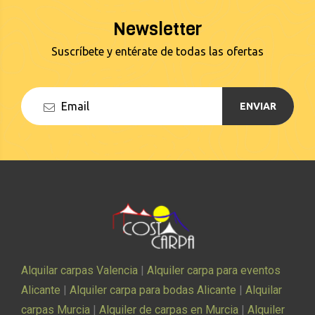
Newsletter
Suscríbete y entérate de todas las ofertas
ENVIAR
Alquilar carpas Valencia
|
Alquiler carpa para eventos
Alicante
|
Alquiler carpa para bodas Alicante
|
Alquilar
carpas Murcia
|
Alquiler de carpas en Murcia
|
Alquiler