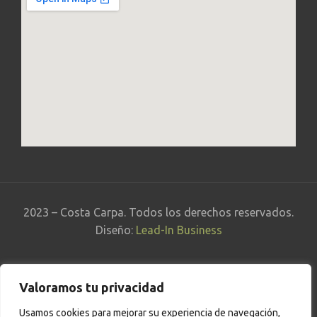
2023 – Costa Carpa. Todos los derechos reservados.
Diseño:
Lead-In Business
Valoramos tu privacidad
Política de Privacidad
|
Aviso Legal
|
Política de
Usamos cookies para mejorar su experiencia de navegación,
Cookies