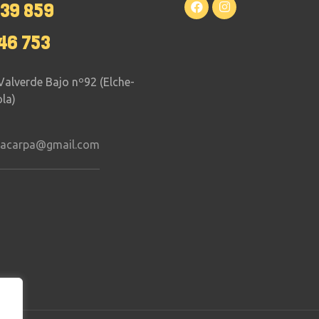
639 859
46 753
Valverde Bajo nº92 (Elche-
la)
tacarpa@gmail.com