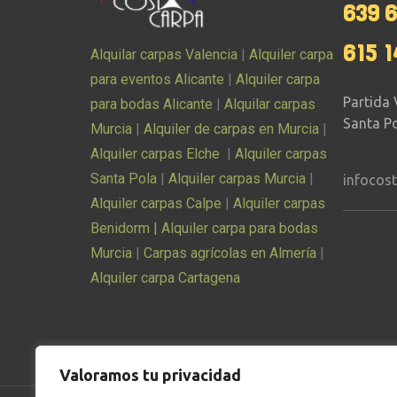
639 
615 1
Alquilar carpas Valencia
|
Alquiler carpa
para eventos Alicante
|
Alquiler carpa
Partida 
para bodas Alicante
|
Alquilar carpas
Santa Po
Murcia
|
Alquiler de carpas en Murcia
|
Alquiler carpas Elche
|
Alquiler carpas
Santa Pola
|
Alquiler carpas Murcia
|
infocos
Alquiler carpas Calpe
|
Alquiler carpas
Benidorm |
Alquiler carpa para bodas
Murcia
|
Carpas agrícolas en Almería
|
Alquiler carpa Cartagena
Valoramos tu privacidad