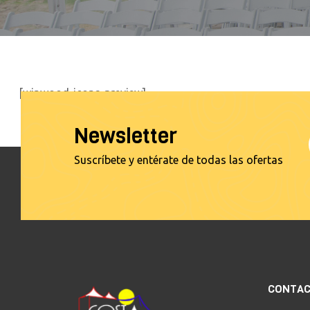
[winwood-icons-preview]
Newsletter
Suscríbete y entérate de todas las ofertas
CONTA