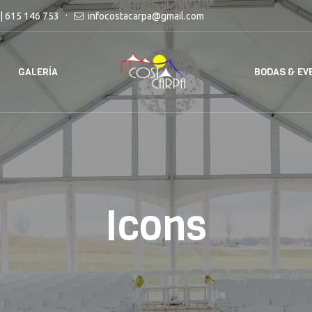
| 615 146 753
infocostacarpa@gmail.com
GALERÍA
BODAS & EV
Icons