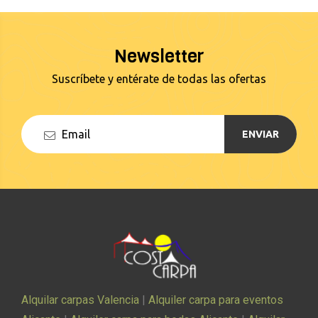
Newsletter
Suscríbete y entérate de todas las ofertas
ENVIAR
Alquilar carpas Valencia
|
Alquiler carpa para eventos