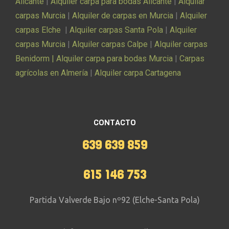
Alicante
|
Alquiler carpa para bodas Alicante
|
Alquilar
carpas Murcia
|
Alquiler de carpas en Murcia
|
Alquiler
carpas Elche
|
Alquiler carpas Santa Pola
|
Alquiler
carpas Murcia
|
Alquiler carpas Calpe
|
Alquiler carpas
Benidorm |
Alquiler carpa para bodas Murcia
|
Carpas
agrícolas en Almería
|
Alquiler carpa Cartagena
CONTACTO
639 639 859
615 146 753
Partida Valverde Bajo nº92 (Elche-Santa Pola)